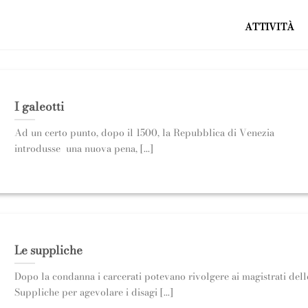
ATTIVITÀ
I galeotti
Ad un certo punto, dopo il 1500, la Repubblica di Venezia
introdusse una nuova pena, [...]
Le suppliche
Dopo la condanna i carcerati potevano rivolgere ai magistrati dell
Suppliche per agevolare i disagi [...]