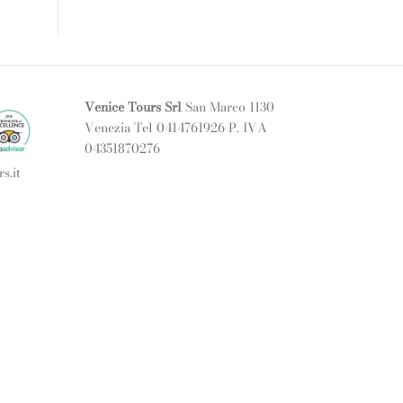
Venice Tours Srl
San Marco 1130
Venezia Tel 0414761926 P. IVA
04351870276
s.it