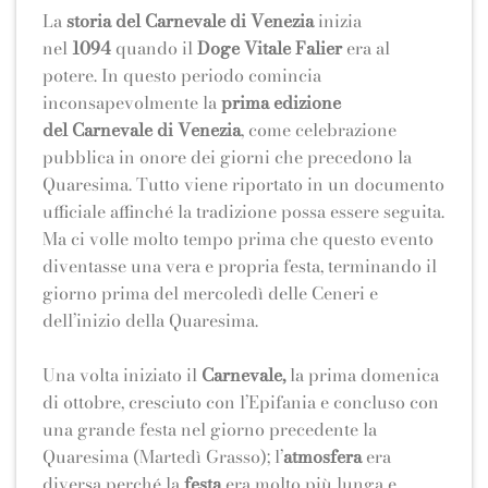
La
storia del Carnevale di Venezia
inizia
nel
1094
quando il
Doge Vitale Falier
era al
potere. In questo periodo comincia
inconsapevolmente la
prima edizione
del Carnevale di Venezia
, come celebrazione
pubblica in onore dei giorni che precedono la
Quaresima. Tutto viene riportato in un documento
ufficiale affinché la tradizione possa essere seguita.
Ma ci volle molto tempo prima che questo evento
diventasse una vera e propria festa, terminando il
giorno prima del mercoledì delle Ceneri e
dell’inizio della Quaresima.
Una volta iniziato il
Carnevale,
la prima domenica
di ottobre, cresciuto con l’Epifania e concluso con
una grande festa nel giorno precedente la
Quaresima (Martedì Grasso); l’
atmosfera
era
diversa perché la
festa
era molto più lunga e