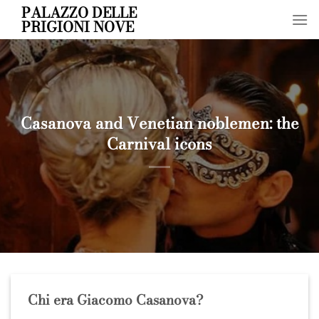
Skip
PALAZZO DELLE
PRIGIONI NOVE
to
content
Casanova and Venetian noblemen: the
Carnival icons
Chi era Giacomo Casanova?