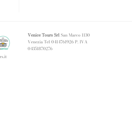
Venice Tours Srl
San Marco 1130
Venezia Tel 0414761926 P. IVA
04351870276
s.it