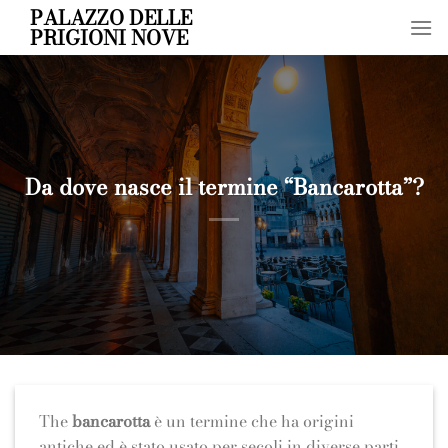
Skip
PALAZZO DELLE
PRIGIONI NOVE
to
content
Da dove nasce il termine “Bancarotta”?
The
bancarotta
è un termine che ha origini
antiche ed è stato usato per secoli in diverse parti