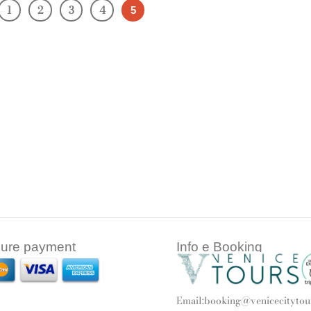
1
2
3
4
5
ure payment
Info e Booking
Email:
booking@venicecitytour