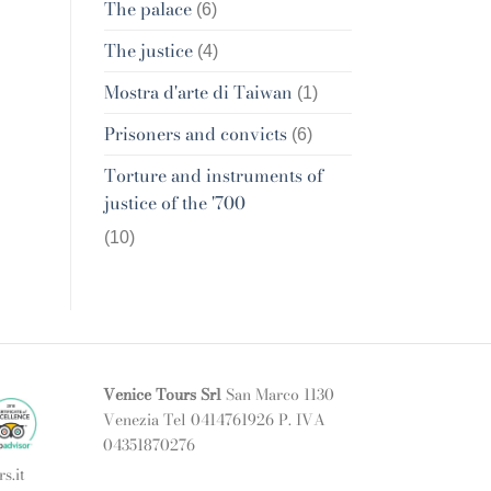
The palace
(6)
The justice
(4)
Mostra d'arte di Taiwan
(1)
Prisoners and convicts
(6)
Torture and instruments of
justice of the '700
(10)
Venice Tours Srl
San Marco 1130
Venezia Tel 0414761926 P. IVA
04351870276
s.it