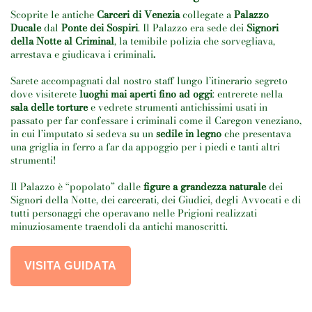
Scoprite le antiche
Carceri di Venezia
collegate a
Palazzo
Ducale
dal
Ponte dei Sospiri
. Il Palazzo era sede dei
Signori
della Notte al Criminal
, la temibile polizia che sorvegliava,
arrestava e giudicava i criminali
.
Sarete accompagnati dal nostro staff lungo l’itinerario segreto
dove visiterete
luoghi mai aperti fino ad oggi
: entrerete nella
sala delle torture
e vedrete strumenti antichissimi usati in
passato per far confessare i criminali come il Caregon veneziano,
in cui l’imputato si sedeva su un
sedile in legno
che presentava
una griglia in ferro a far da appoggio per i piedi e tanti altri
strumenti!
Il Palazzo è “popolato” dalle
figure a grandezza naturale
dei
Signori della Notte, dei carcerati, dei Giudici, degli Avvocati e di
tutti personaggi che operavano nelle Prigioni realizzati
minuziosamente traendoli da antichi manoscritti.
VISITA GUIDATA