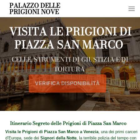
Skip
PALAZZO DELLE
PRIGIONI NOVE
to
content
VISITA LE PRIGIONI DI
PIAZZA SAN MARCO
CELLE, STRUMENTI DI GIUSTIZIA E DI
TORTURA
VERIFICA DISPONIBILITÀ
Itinerario Segreto delle Prigioni di Piazza San Marco
Visita le Prigioni di Piazza San Marco a Venezia
, una dei primi carceri
d’Europa, sede dei
Signori della Notte
, la terribile polizia del tempo con