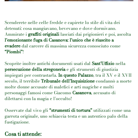
Scenderete nelle celle fredde e capirete lo stile di vita dei
detenuti: cosa mangiavano, bevevano e dove dormivano.
Ammirate i
graffiti originali
lasciati dai prigionieri e poi, ascolta
l’emozionante fuga di Casanova: l’unico che è riuscito a
evadere
dal carcere di massima sicurezza conosciuto come
“Piombi”
!
Scoprite inoltre antichi documenti usati dal
Sant’Uffizio
nella
persecuzione della stregoneria
e gli strumenti di giustizia
impiegati per contrastarla.
In questo Palazzo
, tra il XV e il XVII
secolo, il terribile
Tribunale dell’Inquisizione
condannò a morte
molte donne accusate di malefici e arti magiche e molti
personaggi famosi come Giacomo
Casanova
, accusato di
dilettarsi con la magia e l’occulto!
Osservate dal vivo gli
“strumenti di tortura”
utilizzati come una
garrota originale, uno schiaccia-testa e un autentico palo della
fustigazione.
Cosa ti attende: