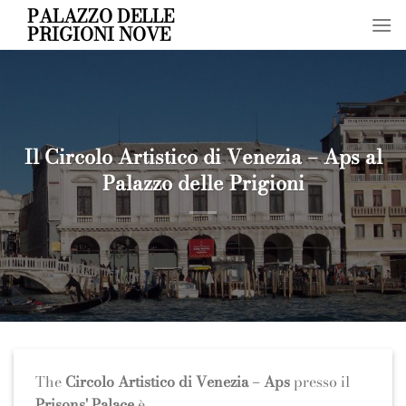
Skip
PALAZZO DELLE
PRIGIONI NOVE
to
content
Il Circolo Artistico di Venezia – Aps al
Palazzo delle Prigioni
The
Circolo Artistico di Venezia – Aps
presso il
Prisons' Palace
è