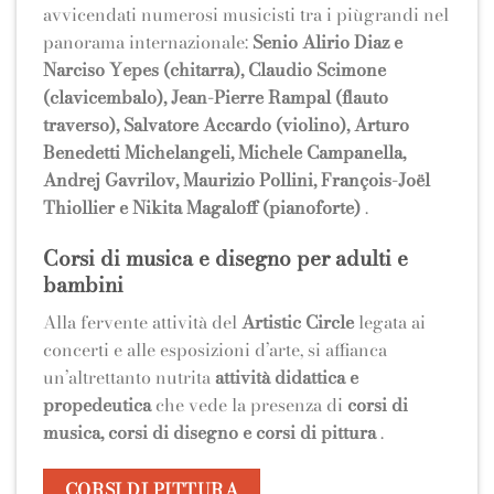
avvicendati numerosi musicisti tra i piùgrandi nel
panorama internazionale:
Senio Alirio Diaz e
Narciso Yepes (chitarra), Claudio Scimone
(clavicembalo), Jean-Pierre Rampal (flauto
traverso), Salvatore Accardo (violino), Arturo
Benedetti Michelangeli, Michele
Campanella,
Andrej Gavrilov, Maurizio Pollini, François-Joël
Thiollier e
Nikita Magaloff (pianoforte)
.
Corsi di musica e disegno per adulti e
bambini
Alla fervente attività del
Artistic Circle
legata ai
concerti e alle esposizioni d’arte, si affianca
un’altrettanto nutrita
attività didattica e
propedeutica
che vede la presenza di
corsi di
musica, corsi di disegno e corsi di pittura
.
CORSI DI PITTURA